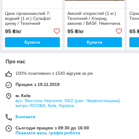
Цинк сірчанокислий 7-
Амоній хлористий (1 кг.)
Сірк
водний (1 кг.) Сульфат
Технічний / Хлорид
Техн
цинку / Технічний
амонію / BASF, Німеччина
95
95
65
₴/кг
₴/кг
₴
Купити
Купити
Про нас
100% позитивних з 1540 відгуків за рік
Працює з 19.11.2019
м. Київ
вул. Вінстона Черчілля, 59/2 (ран. Червоноткацька)
метро ЛІСОВА, Київ, Україна
Контакти
Сьогодні працює з 09:30 до 16:00
Показати весь графік роботи