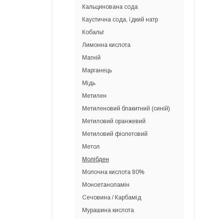
Кальцинована сода
Каустична сода, їдкий натр
Кобальт
Лимонна кислота
Магній
Марганець
Мідь
Метилен
Метиленовий блакитний (синій)
Метиловий оранжевий
Метиловий фіолетовий
Метол
Молібден
Молочна кислота 80%
Моноетаноламін
Сечовина / Карбамід
Мурашина кислота