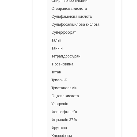
Спирт ізопропіловий
Стеаринова кислота
Сульфамінова кислота
Сульфосаліцилова кислота
Суперфосфат
Тальк
Таннін
Тетрагідрофуран
Тіосечовина
Титан
Трилон-Б
Триетаноламін
Оцтова кислота
Уротропін
Фенолфталеїн
Формалін 37%
Фруктоза
Хлороформ