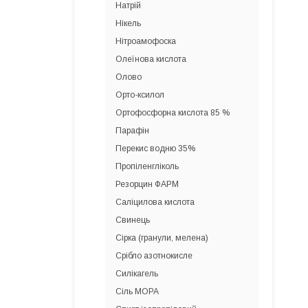
Натрій
Нікель
Нітроамофоска
Олеїнова кислота
Олово
Орто-ксилол
Ортофосфорна кислота 85 %
Парафін
Перекис водню 35%
Пропіленгліколь
Резорцин ФАРМ
Саліцилова кислота
Свинець
Сірка (гранули, мелена)
Срібло азотнокисле
Силікагель
Сіль МОРА