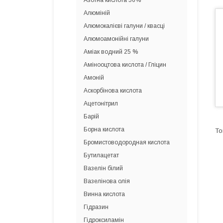
Азотна кислота 56%
Алюміній
Алюмокалієві галуни / квасці
Алюмоамонійні галуни
Аміак водний 25 %
Амінооцтова кислота / Гліцин
Амоній
Аскорбінова кислота
Ацетонітрил
Барій
Борна кислота
Бромистоводородная кислота
Бутилацетат
Вазелін білий
Вазелінова олія
Винна кислота
Гідразин
Гідроксиламін