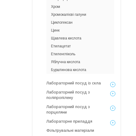
Хром
Хромокалієві галуни
Циклогексан
Цинк
Щавлева кислота
Етилацетат
Етиленгліколь
Яблучна кислота
Бурштинова кислота
Лабораторний посуд із скла
Лабораторний посуд з
поліпропілену
Лабораторний посуд з
порцеляни
Лабораторне приладдя
Фільтрувальні матеріали