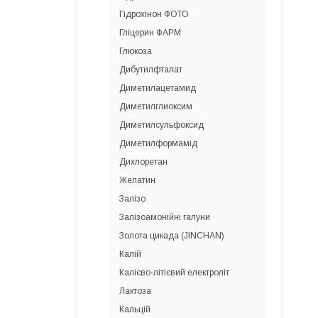
Гідрохінон ФОТО
Гліцерин ФАРМ
Глюкоза
Дибутилфталат
Диметилацетамид
Диметилглиоксим
Диметилсульфоксид
Диметилформамід
Дихлоретан
Желатин
Залізо
Залізоамонійні галуни
Золота цикада (JINCHAN)
Калій
Калієво-літієвий електроліт
Лактоза
Кальцій