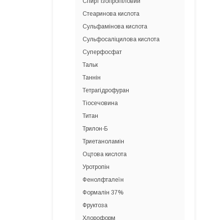
Спирт ізопропіловий
Стеаринова кислота
Сульфамінова кислота
Сульфосаліцилова кислота
Суперфосфат
Тальк
Таннін
Тетрагідрофуран
Тіосечовина
Титан
Трилон-Б
Триетаноламін
Оцтова кислота
Уротропін
Фенолфталеїн
Формалін 37%
Фруктоза
Хлороформ