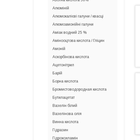
Азотна кислота 56%
Алюміній
Алюмокалієві галуни / квасці
Алюмоамонійні галуни
Аміак водний 25 %
Амінооцтова кислота / Гліцин
Амоній
Аскорбінова кислота
Ацетонітрил
Барій
Борна кислота
Бромистоводородная кислота
Бутилацетат
Вазелін білий
Вазелінова олія
Винна кислота
Гідразин
Гідроксиламін