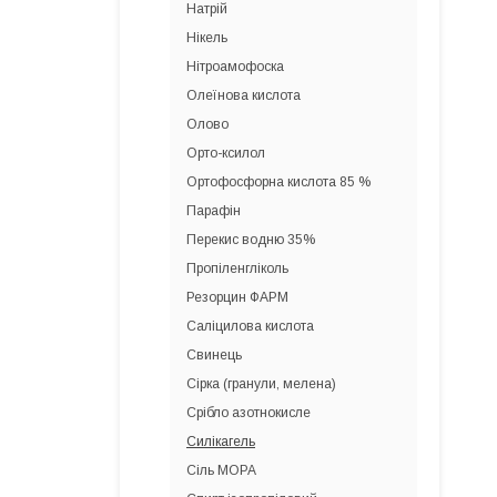
Натрій
Нікель
Нітроамофоска
Олеїнова кислота
Олово
Орто-ксилол
Ортофосфорна кислота 85 %
Парафін
Перекис водню 35%
Пропіленгліколь
Резорцин ФАРМ
Саліцилова кислота
Свинець
Сірка (гранули, мелена)
Срібло азотнокисле
Силікагель
Сіль МОРА