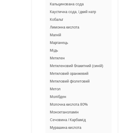
Кальцинована сода
Каустична сода, їдкий натр
Кобальт
Лимонна кислота
Магній
Марганець
Мідь
Метилен
Метиленовий блакитний (синій)
Метиловий оранжевий
Метиловий фіолетовий
Метол
Молібден
Молочна кислота 80%
Моноетаноламін
Сечовина / Карбамід
Мурашина кислота