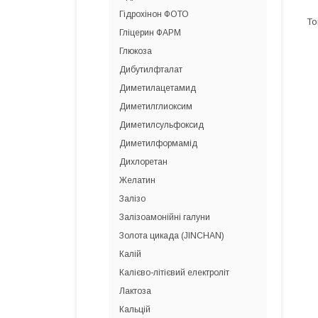
Гідрохінон ФОТО
Гліцерин ФАРМ
Глюкоза
Дибутилфталат
Диметилацетамид
Диметилглиоксим
Диметилсульфоксид
Диметилформамід
Дихлоретан
Желатин
Залізо
Залізоамонійні галуни
Золота цикада (JINCHAN)
Калій
Калієво-літієвий електроліт
Лактоза
Кальцій