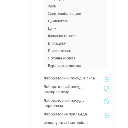
Хром
Хромокалієві галуни
Циклогексан
Цинк
Щавлева кислота
Етилацетат
Етиленгліколь
Яблучна кислота
Бурштинова кислота
Лабораторний посуд із скла
Лабораторний посуд з
поліпропілену
Лабораторний посуд з
порцеляни
Лабораторне приладдя
Фільтрувальні матеріали