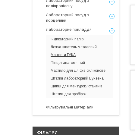
Лабораторний посуд з
поліпропілену
Лабораторний посуд з
порцеляни
Лабораторне приладдя
Індикаторний папір
Ложка-шпатель металевий
Манжети ГУКА
Пінцет анатомічний
Мастило для шліфів силіконове
Штатив лабораторний Бунзена
Щипці для мензурок / стаканів
Штатив для пробірок
Фільтрувальні матеріали
ФІЛЬТРИ