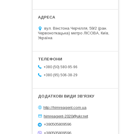
вул. Вінстона Черчілля, 59/2 (ран.
Червоноткацька) метро ЛІСОВА, Київ,
Україна
+380 (50) 580-95-96
+380 (95) 506-38-29
http://himreagent.com.ua
himreagent-2020@ukr.net
+380505809596
+380505809596