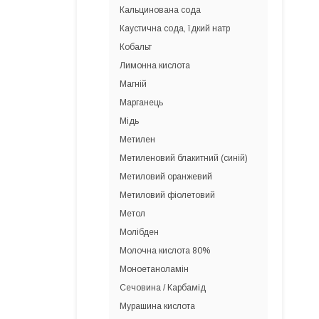
Кальцинована сода
Каустична сода, їдкий натр
Кобальт
Лимонна кислота
Магній
Марганець
Мідь
Метилен
Метиленовий блакитний (синій)
Метиловий оранжевий
Метиловий фіолетовий
Метол
Молібден
Молочна кислота 80%
Моноетаноламін
Сечовина / Карбамід
Мурашина кислота