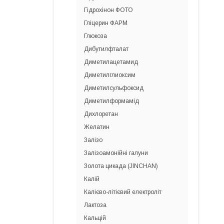
Гідрохінон ФОТО
Гліцерин ФАРМ
Глюкоза
Дибутилфталат
Диметилацетамид
Диметилглиоксим
Диметилсульфоксид
Диметилформамід
Дихлоретан
Желатин
Залізо
Залізоамонійні галуни
Золота цикада (JINCHAN)
Калій
Калієво-літієвий електроліт
Лактоза
Кальцій