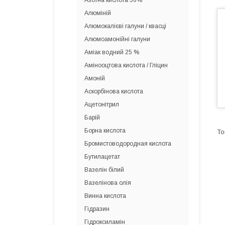
Азотна кислота 56%
Алюміній
Алюмокалієві галуни / квасці
Алюмоамонійні галуни
Аміак водний 25 %
Амінооцтова кислота / Гліцин
Амоній
Аскорбінова кислота
Ацетонітрил
Барій
Борна кислота
Бромистоводородная кислота
Бутилацетат
Вазелін білий
Вазелінова олія
Винна кислота
Гідразин
Гідроксиламін