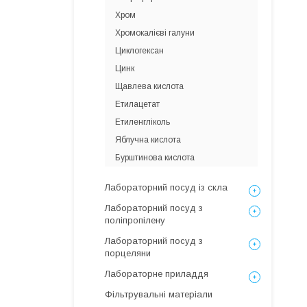
Хром
Хромокалієві галуни
Циклогексан
Цинк
Щавлева кислота
Етилацетат
Етиленгліколь
Яблучна кислота
Бурштинова кислота
Лабораторний посуд із скла
Лабораторний посуд з
поліпропілену
Лабораторний посуд з
порцеляни
Лабораторне приладдя
Фільтрувальні матеріали