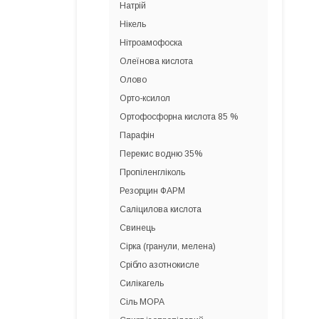
Натрій
Нікель
Нітроамофоска
Олеїнова кислота
Олово
Орто-ксилол
Ортофосфорна кислота 85 %
Парафін
Перекис водню 35%
Пропіленгліколь
Резорцин ФАРМ
Саліцилова кислота
Свинець
Сірка (гранули, мелена)
Срібло азотнокисле
Силікагель
Сіль МОРА