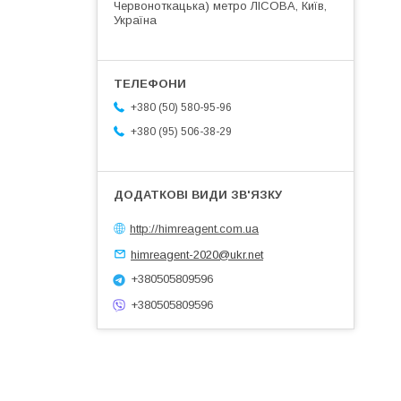
Червоноткацька) метро ЛІСОВА, Київ,
Україна
+380 (50) 580-95-96
+380 (95) 506-38-29
http://himreagent.com.ua
himreagent-2020@ukr.net
+380505809596
+380505809596