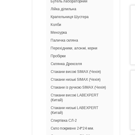
Бутель лабораторний
Лійка ділильна
Крапельниця Шустера
Колби
Мензурка
Паличка скляна
Перехідники, алонжі, керни
Пробірки
Склянка Дрекселя
Стакани високі SIMAX (Чехія)
Стакани низькі SIMAX (Чехія)
Стакани із ручкою SIMAX (Чехія)
Стакани високі LABEXPERT
(Китай)
Стакани низькі LABEXPERT
(Китай)
Спиртівка СЛ-2
Скло покривне 24*24 мм.