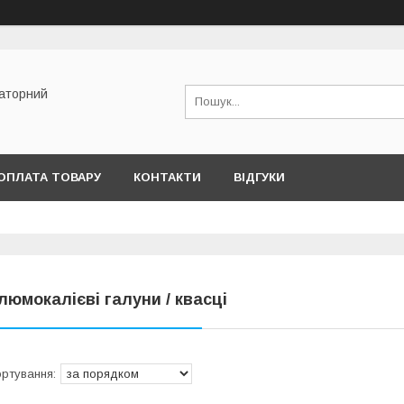
раторний
ОПЛАТА ТОВАРУ
КОНТАКТИ
ВІДГУКИ
люмокалієві галуни / квасці