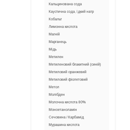
Кальцинована сода
Каустична сода, їдкий натр
Кобальт
Лимонна кислота
Магній
Марганець
Мідь
Метилен
Метиленовий блакитний (синій)
Метиловий оранжевий
Метиловий фіолетовий
Метол
Молібден
Молочна кислота 80%
Моноетаноламін
Сечовина / Карбамід
Мурашина кислота