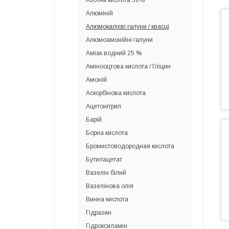
Азотна кислота 56%
Алюміній
Алюмокалієві галуни / квасці
Алюмоамонійні галуни
Аміак водний 25 %
Амінооцтова кислота / Гліцин
Амоній
Аскорбінова кислота
Ацетонітрил
Барій
Борна кислота
Бромистоводородная кислота
Бутилацетат
Вазелін білий
Вазелінова олія
Винна кислота
Гідразин
Гідроксиламін