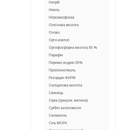
Натрій
Нікель
Нітроамофоска
Олеїнова кислота
Олово
Орто-ксилол
Ортофосфорна кислота 85 %
Парафін
Перекис водню 35%
Пропіленгліколь
Резорцин ФАРМ
Саліцилова кислота
Свинець
Сірка (гранули, мелена)
Срібло азотнокисле
Силікагель
Сіль МОРА