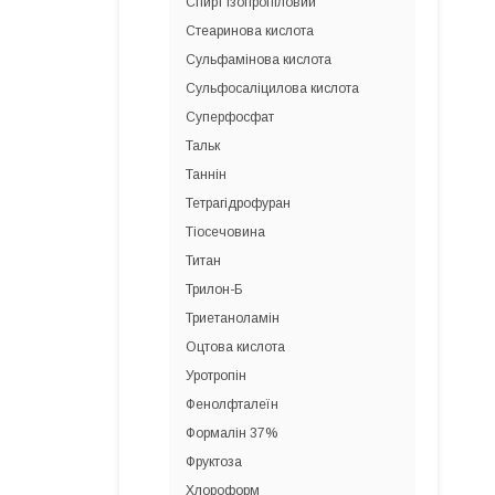
Спирт ізопропіловий
Стеаринова кислота
Сульфамінова кислота
Сульфосаліцилова кислота
Суперфосфат
Тальк
Таннін
Тетрагідрофуран
Тіосечовина
Титан
Трилон-Б
Триетаноламін
Оцтова кислота
Уротропін
Фенолфталеїн
Формалін 37%
Фруктоза
Хлороформ