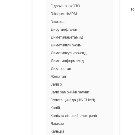
Гідрохінон ФОТО
Гліцерин ФАРМ
Глюкоза
Дибутилфталат
Диметилацетамид
Диметилглиоксим
Диметилсульфоксид
Диметилформамід
Дихлоретан
Желатин
Залізо
Залізоамонійні галуни
Золота цикада (JINCHAN)
Калій
Калієво-літієвий електроліт
Лактоза
Кальцій