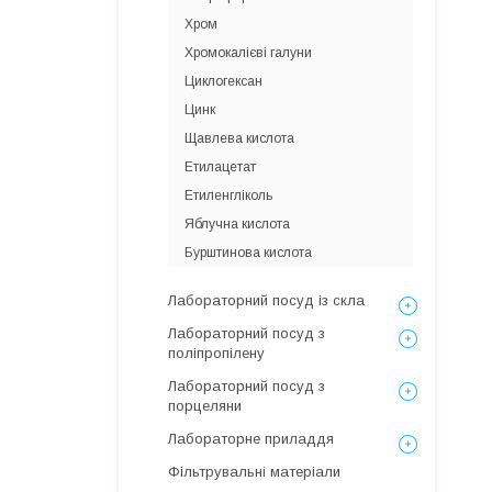
Хром
Хромокалієві галуни
Циклогексан
Цинк
Щавлева кислота
Етилацетат
Етиленгліколь
Яблучна кислота
Бурштинова кислота
Лабораторний посуд із скла
Лабораторний посуд з
поліпропілену
Лабораторний посуд з
порцеляни
Лабораторне приладдя
Фільтрувальні матеріали