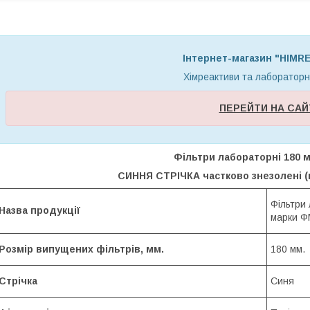
Інтернет-магазин "HIM
Хімреактиви та лаборатор
ПЕРЕЙТИ НА САЙ
Фільтри лабораторні 180 мм
СИННЯ СТРІЧКА частково знезолені (
Фільтри
Назва продукції
марки ФМ
Розмір випущених фільтрів, мм.
180 мм.
Стрічка
Синя