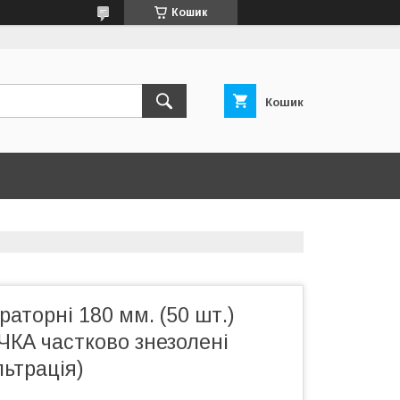
Кошик
Кошик
раторні 180 мм. (50 шт.)
КА частково знезолені
льтрація)