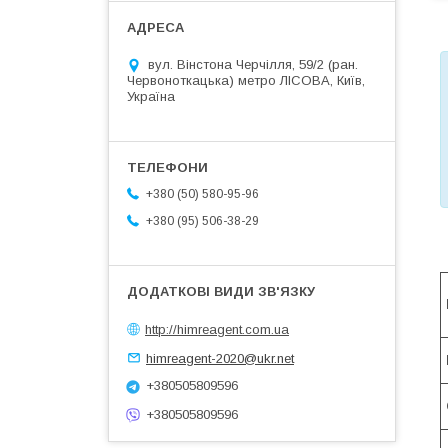
вул. Вінстона Черчілля, 59/2 (ран.
Червоноткацька) метро ЛІСОВА, Київ,
Україна
+380 (50) 580-95-96
+380 (95) 506-38-29
http://himreagent.com.ua
himreagent-2020@ukr.net
+380505809596
+380505809596