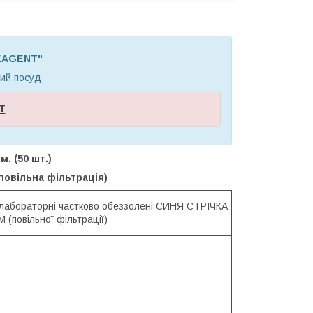
REAGENT"
ний посуд
Т
. (50 шт.)
повільна фільтрація)
 лабораторні частково обеззолені СИНЯ СТРІЧКА
 (повільної фільтрації)