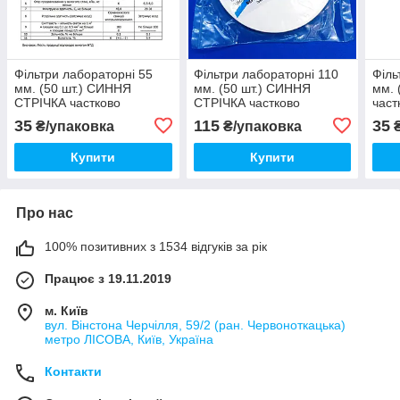
Фільтри лабораторні 55
Фільтри лабораторні 110
Філь
мм. (50 шт.) СИННЯ
мм. (50 шт.) СИННЯ
мм. 
СТРІЧКА частково
СТРІЧКА частково
част
знезолені (повільна
знезолені (повільна
(сер
35
115
35
₴/упаковка
₴/упаковка
₴
фільтрація)
фільтрація)
Купити
Купити
Про нас
100% позитивних з 1534 відгуків за рік
Працює з 19.11.2019
м. Київ
вул. Вінстона Черчілля, 59/2 (ран. Червоноткацька)
метро ЛІСОВА, Київ, Україна
Контакти