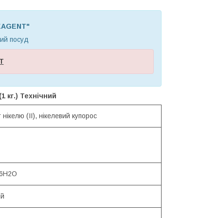
REAGENT"
ний посуд
Т
1 кг.) Технічний
нікелю (II), нікелевий купорос
 6H2O
ий