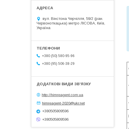
вул. Вінстона Черчілля, 59/2 (ран.
Червоноткацька) метро ЛІСОВА, Київ,
Україна
+380 (50) 580-95-96
+380 (95) 506-38-29
http://himreagent.com.ua
himreagent-2020@ukr.net
+380505809596
+380505809596