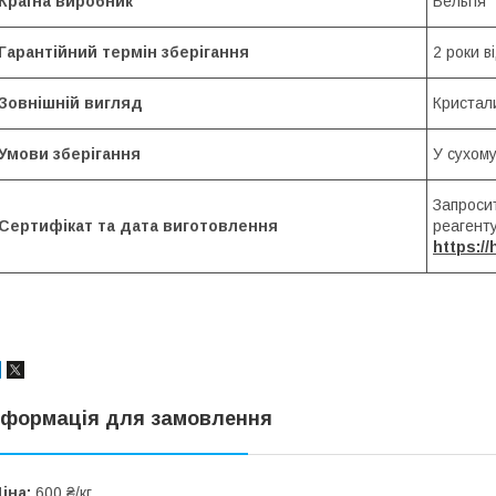
Країна виробник
Бельгія
Гарантійний термін зберігання
2 роки 
Зовнішній вигляд
Кристал
Умови зберігання
У сухом
Запросит
Сертифікат та дата виготовлення
реагент
https:/
нформація для замовлення
іна:
600 ₴/кг