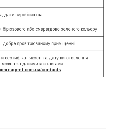
від дати виробництва
и бірюзового або смарагдово зеленого кольору
у, добре провітрюваному приміщенні
и сертифікат якості та дату виготовлення
у можна за даними контактами:
/himreagent.com.ua/contacts