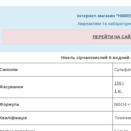
Інтернет-магазин "HIM
Хімреактиви та лаборатор
ПЕРЕЙТИ НА САЙ
Нікель сірчанокислий 6-водний (
Синонім
Сульфат 
100 г
Фасування
1 кг.
Формула
NiSO4 •
Кваліфікація
Технічн