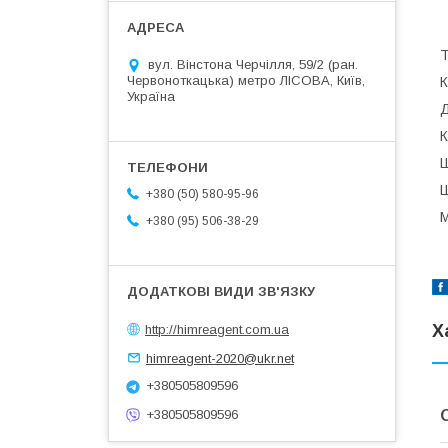
Т
вул. Вінстона Черчілля, 59/2 (ран.
Червоноткацька) метро ЛІСОВА, Київ,
К
Україна
Д
К
Ш
Ш
+380 (50) 580-95-96
М
+380 (95) 506-38-29
Х
http://himreagent.com.ua
himreagent-2020@ukr.net
+380505809596
+380505809596