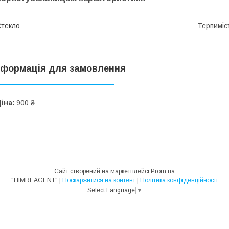
текло
Терпиміс
нформація для замовлення
іна:
900 ₴
Сайт створений на маркетплейсі
Prom.ua
"HIMREAGENT" |
Поскаржитися на контент
|
Політика конфіденційності
Select Language
▼