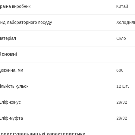
раїна виробник
Китай
ид лабораторного посуду
Холодил
атеріал
Скло
Основні
овжина, мм
600
ількість кульок
12 шт.
ліф-конус
29/32
Шліф-муфта
29/32
Користувальницькі характеристики