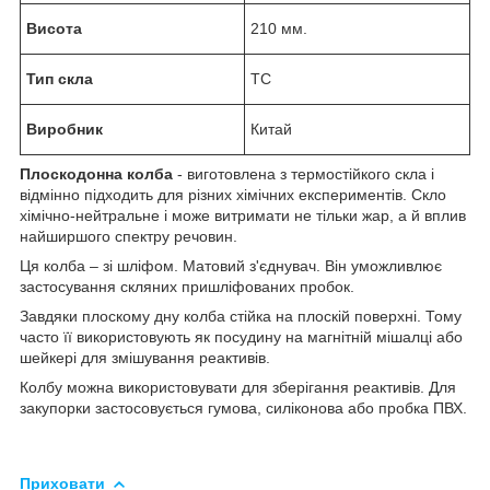
Висота
210 мм.
Тип скла
ТС
Виробник
Китай
Плоскодонна колба
- виготовлена з термостійкого скла і
відмінно підходить для різних хімічних експериментів. Скло
хімічно-нейтральне і може витримати не тільки жар, а й вплив
найширшого спектру речовин.
Ця колба – зі шліфом. Матовий з'єднувач. Він уможливлює
застосування скляних пришліфованих пробок.
Завдяки плоскому дну колба стійка на плоскій поверхні. Тому
часто її використовують як посудину на магнітній мішалці або
шейкері для змішування реактивів.
Колбу можна використовувати для зберігання реактивів. Для
закупорки застосовується гумова, силіконова або пробка ПВХ.
Приховати