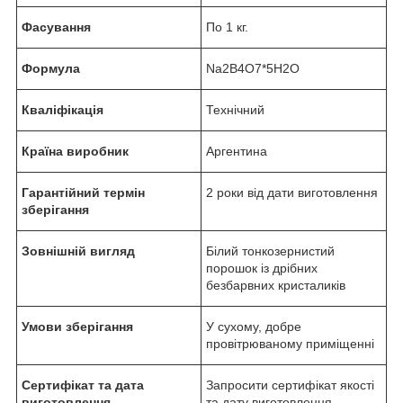
Фасування
По 1 кг.
Формула
Na2B4O7*5H2O
Кваліфікація
Технічний
Країна виробник
Аргентина
Гарантійний термін
2 роки від дати виготовлення
зберігання
Зовнішній вигляд
Білий тонкозернистий
порошок із дрібних
безбарвних кристаликів
Умови зберігання
У сухому, добре
провітрюваному приміщенні
Сертифікат та дата
Запросити сертифікат якості
виготовлення
та дату виготовлення