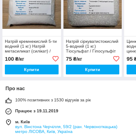
Натрій кремнекислий 5-ти
Натрій сіркуватистокислий
Цинк
водний (1 кг.) Натрій
5-водний (1 кг.)
водн
метасиликат (силікат) /
Тіосульфат / Гіпосульфіт
цинк
Чистий / Гранули
натрію / Чистий
100
75
95
₴/кг
₴/кг
₴
Купити
Купити
Про нас
100% позитивних з 1530 відгуків за рік
Працює з 19.11.2019
м. Київ
вул. Вінстона Черчілля, 59/2 (ран. Червоноткацька)
метро ЛІСОВА, Київ, Україна