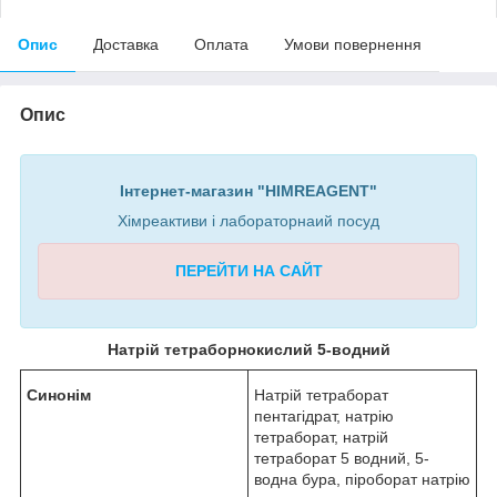
Опис
Доставка
Оплата
Умови повернення
Опис
Інтернет-магазин "HIMREAGENT"
Хімреактиви і лабораторнаий посуд
ПЕРЕЙТИ НА САЙТ
Натрій тетраборнокислий 5-водний
Синонім
Натрій тетраборат
пентагідрат, натрію
тетраборат, натрій
тетраборат 5 водний, 5-
водна бура, піроборат натрію