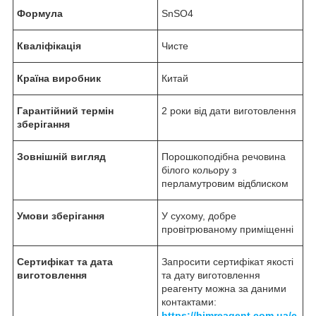
Формула
SnSO4
Кваліфікація
Чисте
Країна виробник
Китай
Гарантійний термін
2 роки від дати виготовлення
зберігання
Зовнішній вигляд
Порошкоподібна речовина
білого кольору з
перламутровим відблиском
Умови зберігання
У сухому, добре
провітрюваному приміщенні
Сертифікат та дата
Запросити сертифікат якості
виготовлення
та дату виготовлення
реагенту можна за даними
контактами:
https://himreagent.com.ua/c