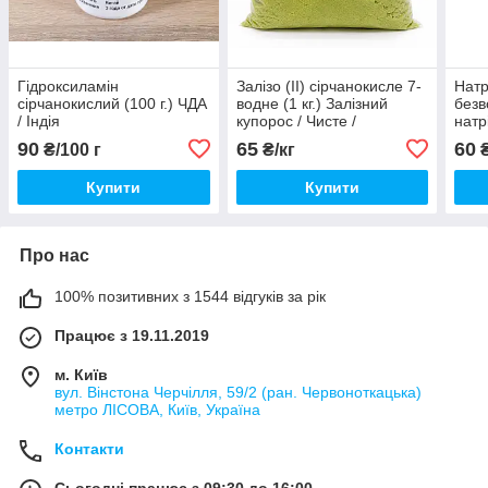
Гідроксиламін
Залізо (II) сірчанокисле 7-
Натр
сірчанокислий (100 г.) ЧДА
водне (1 кг.) Залізний
безв
/ Індія
купорос / Чисте /
натр
Туреччина
Чист
90
65
60
₴/100 г
₴/кг
₴
Купити
Купити
Про нас
100% позитивних з 1544 відгуків за рік
Працює з 19.11.2019
м. Київ
вул. Вінстона Черчілля, 59/2 (ран. Червоноткацька)
метро ЛІСОВА, Київ, Україна
Контакти
Сьогодні працює з 09:30 до 16:00