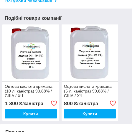
Всі умови повернення
Подібні товари компанії
Оцтова кислота крижана
Оцтова кислота крижана
(10 л. каністра) 99,88% /
(5 л. каністра) 99,88% /
США / ХЧ
США / ХЧ
1 300
800
₴/каністра
₴/каністра
Купити
Купити