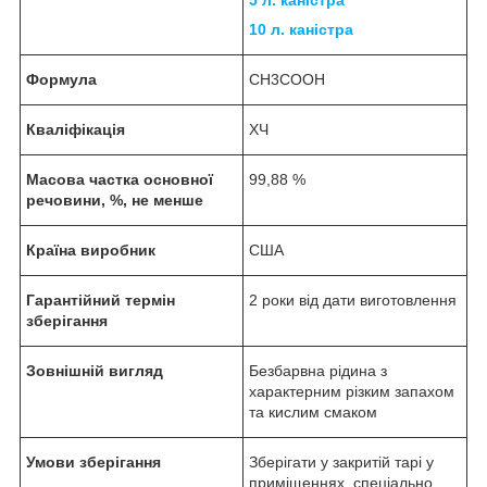
10 л. каністра
Формула
CH
3
COOH
Кваліфікація
ХЧ
Масова частка основної
99,88 %
речовини, %, не менше
Країна виробник
США
Гарантійний термін
2 роки від дати виготовлення
зберігання
Зовнішній вигляд
Безбарвна рідина з
характерним різким запахом
та кислим смаком
Умови зберігання
Зберігати у закритій тарі у
приміщеннях, спеціально