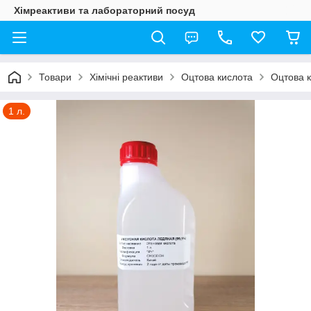
Хімреактиви та лабораторний посуд
Товари
Хімічні реактиви
Оцтова кислота
Оцтова к
1 л.